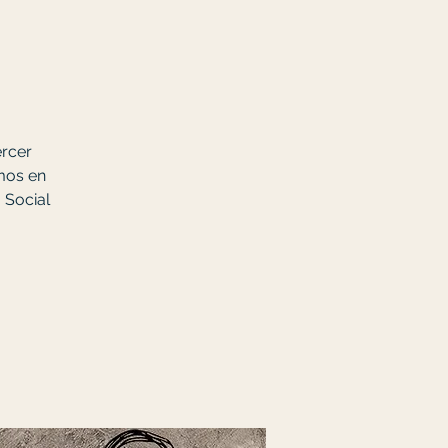
ercer
amos en
 Social