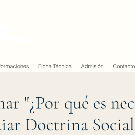
Magíster en Doctrina Soci
de la Iglesia. Reflexión y V
formaciones
Ficha Técnica
Admisión
Contacto
ar "¿Por qué es nec
iar Doctrina Social