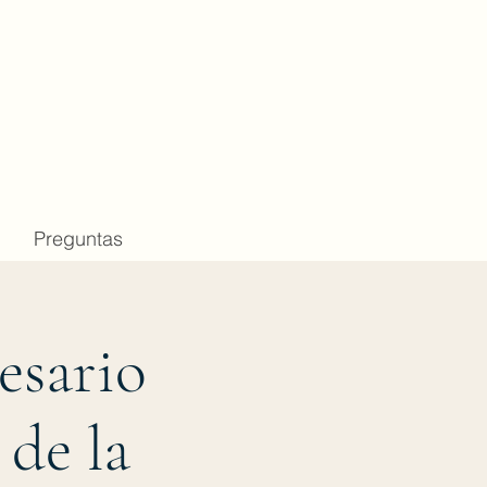
al
ida
Preguntas
esario
 de la