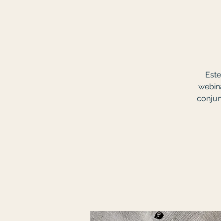
Este
webina
conjun